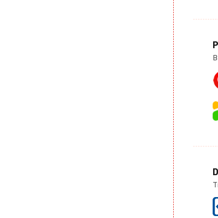
P
B
D
T