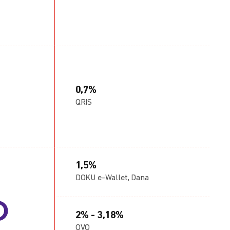
0,7%
QRIS
1,5%
DOKU e-Wallet, Dana
2% - 3,18%
OVO