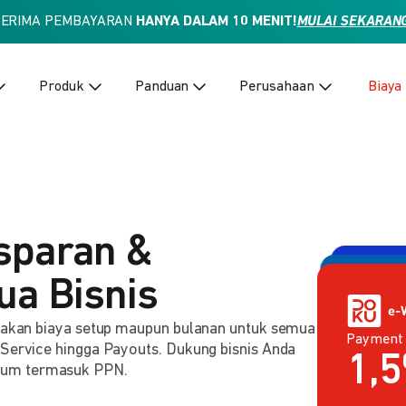
TERIMA PEMBAYARAN
HANYA DALAM 10 MENIT!
MULAI SEKARAN
Produk
Panduan
Perusahaan
Biaya
sparan &
ua Bisnis
Paymen
enakan biaya setup maupun bulanan untuk semua
Payment 
2,
Rp
 Service hingga Payouts. Dukung bisnis Anda
lum termasuk PPN.