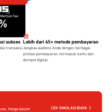
Method Fee
Method Fee
5%
7%
si sukses
Lebih dari 45+ metode pembayaran
ika transaksi
Jangkau audiens Anda dengan berbagai
pilihan pembayaran, termasuk kartu dan
dompet digital.
CEK SIMULASI BIAYA
nis. Harga belum