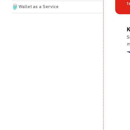
t
Wallet as a Service
K
S
m