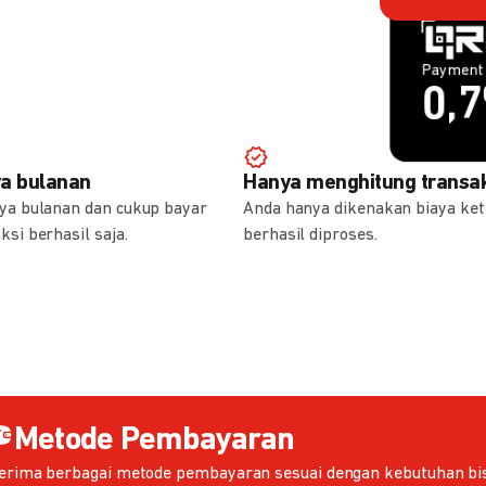
Payment 
Payment 
1,
0,
ya bulanan
Hanya menghitung transak
aya bulanan dan cukup bayar
Anda hanya dikenakan biaya ket
ksi berhasil saja.
berhasil diproses.
Metode Pembayaran
erima berbagai metode pembayaran sesuai dengan kebutuhan bis