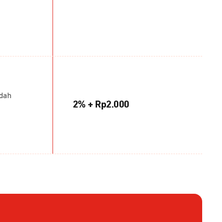
udah
2% + Rp2.000