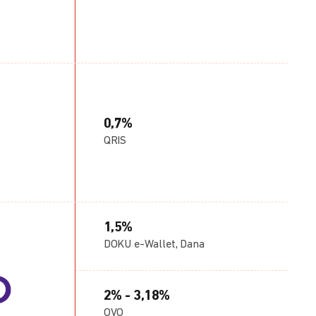
0,7%
QRIS
1,5%
DOKU e-Wallet, Dana
2% - 3,18%
OVO