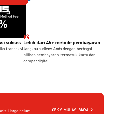
Method Fee
Method Fee
5%
7%
si sukses
Lebih dari 45+ metode pembayaran
ika transaksi
Jangkau audiens Anda dengan berbagai
pilihan pembayaran, termasuk kartu dan
dompet digital.
CEK SIMULASI BIAYA
nis. Harga belum