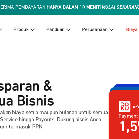
TERIMA PEMBAYARAN
HANYA DALAM 10 MENIT!
MULAI SEKARAN
Produk
Panduan
Perusahaan
Biaya
sparan &
ua Bisnis
enakan biaya setup maupun bulanan untuk semua
Payment
Payment 
2,
 Service hingga Payouts. Dukung bisnis Anda
Rp
lum termasuk PPN.