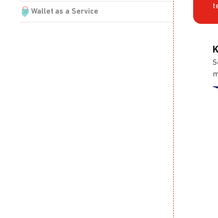
t
Wallet as a Service
K
S
m