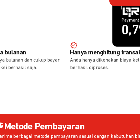
Payment 
Payment 
1,
0,
ya bulanan
Hanya menghitung transak
aya bulanan dan cukup bayar
Anda hanya dikenakan biaya ket
ksi berhasil saja.
berhasil diproses.
Metode Pembayaran
erima berbagai metode pembayaran sesuai dengan kebutuhan bis