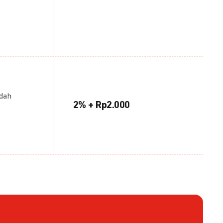
udah
2% + Rp2.000