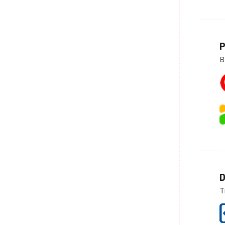
P
B
D
T