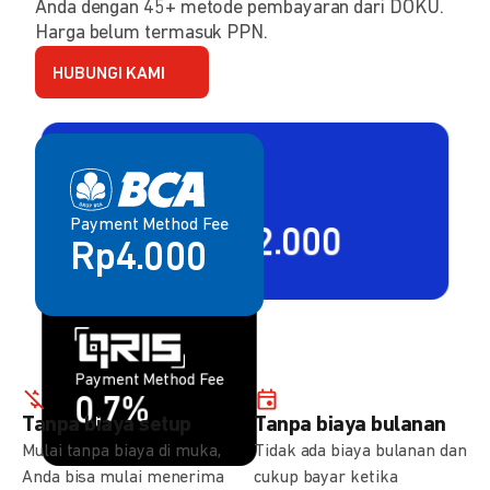
Anda dengan 45+ metode pembayaran dari DOKU.
Harga belum termasuk PPN.
HUBUNGI KAMI
Payment Method Fee
Payment Method Fee
2,80% + Rp2.000
Rp4.000
Payment Method Fee
Payment Method Fee
1,5%
0,7%
Tanpa biaya setup
Tanpa biaya bulanan
Mulai tanpa biaya di muka,
Tidak ada biaya bulanan dan
Anda bisa mulai menerima
cukup bayar ketika