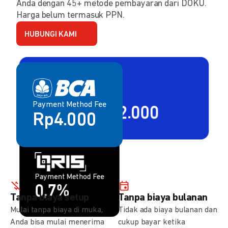
Anda dengan 45+ metode pembayaran dari DOKU.
Harga belum termasuk PPN.
HUBUNGI KAMI
Payment Method Fee
Payment Method Fee
2,80% + Rp2.000
Rp4.000
Payment Method Fee
Payment Method Fee
1,5%
0,7%
Tanpa biaya setup
Tanpa biaya bulanan
Mulai tanpa biaya di muka,
Tidak ada biaya bulanan dan
Anda bisa mulai menerima
cukup bayar ketika