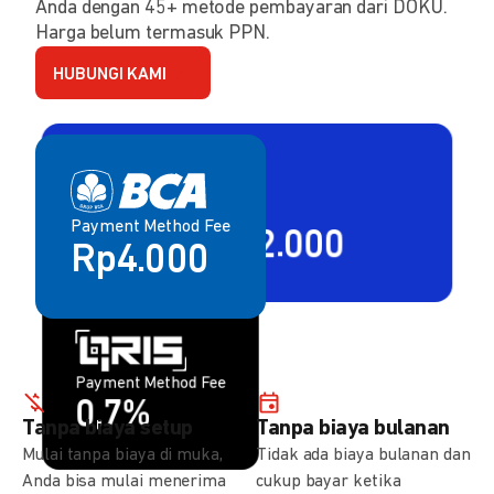
Anda dengan 45+ metode pembayaran dari DOKU.
Harga belum termasuk PPN.
HUBUNGI KAMI
Payment Method Fee
Payment Method Fee
2,80% + Rp2.000
Rp4.000
Payment Method Fee
Payment Method Fee
1,5%
0,7%
Tanpa biaya setup
Tanpa biaya bulanan
Mulai tanpa biaya di muka,
Tidak ada biaya bulanan dan
Anda bisa mulai menerima
cukup bayar ketika