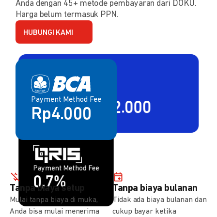
Anda dengan 45+ metode pembayaran dari DOKU.
Harga belum termasuk PPN.
HUBUNGI KAMI
Payment Method Fee
Payment Method Fee
2,80% + Rp2.000
Rp4.000
Payment Method Fee
Payment Method Fee
1,5%
0,7%
Tanpa biaya setup
Tanpa biaya bulanan
Mulai tanpa biaya di muka,
Tidak ada biaya bulanan dan
Anda bisa mulai menerima
cukup bayar ketika