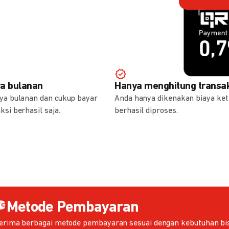
Payment 
Payment 
1,
0,
ya bulanan
Hanya menghitung transak
aya bulanan dan cukup bayar
Anda hanya dikenakan biaya ket
ksi berhasil saja.
berhasil diproses.
Metode Pembayaran
erima berbagai metode pembayaran sesuai dengan kebutuhan bis