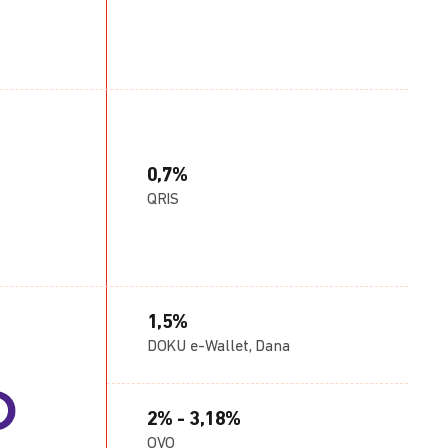
0,7%
QRIS
1,5%
DOKU e-Wallet, Dana
2% - 3,18%
OVO