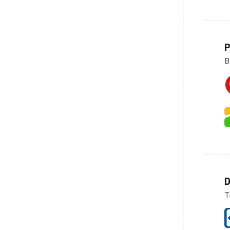
P
B
D
T