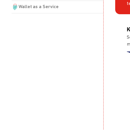
t
Wallet as a Service
K
S
m