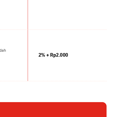
udah
2% + Rp2.000