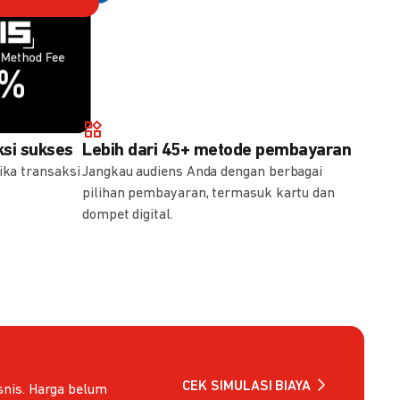
Method Fee
Method Fee
5%
7%
si sukses
Lebih dari 45+ metode pembayaran
ika transaksi
Jangkau audiens Anda dengan berbagai
pilihan pembayaran, termasuk kartu dan
dompet digital.
CEK SIMULASI BIAYA
nis. Harga belum