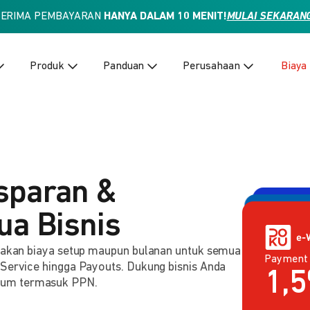
TERIMA PEMBAYARAN
HANYA DALAM 10 MENIT!
MULAI SEKARAN
Produk
Panduan
Perusahaan
Biaya
sparan &
ua Bisnis
enakan biaya setup maupun bulanan untuk semua
Payment
Payment 
2,
 Service hingga Payouts. Dukung bisnis Anda
Rp
lum termasuk PPN.