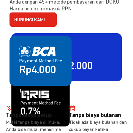
Anda dengan 45+ metode pembayaran dari DOKU.
Harga belum termasuk PPN.
HUBUNGI KAMI
Payment Method Fee
Payment Method Fee
2,80% + Rp2.000
Rp4.000
Payment Method Fee
Payment Method Fee
1,5%
0,7%
Tanpa biaya setup
Tanpa biaya bulanan
Mulai tanpa biaya di muka,
Tidak ada biaya bulanan dan
Anda bisa mulai menerima
cukup bayar ketika