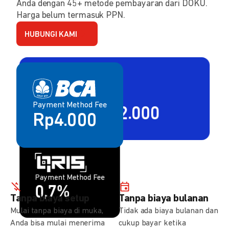
Anda dengan 45+ metode pembayaran dari DOKU.
Harga belum termasuk PPN.
HUBUNGI KAMI
Payment Method Fee
Payment Method Fee
2,80% + Rp2.000
Rp4.000
Payment Method Fee
Payment Method Fee
1,5%
0,7%
Tanpa biaya setup
Tanpa biaya bulanan
Mulai tanpa biaya di muka,
Tidak ada biaya bulanan dan
Anda bisa mulai menerima
cukup bayar ketika