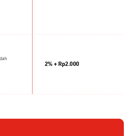
udah
2% + Rp2.000