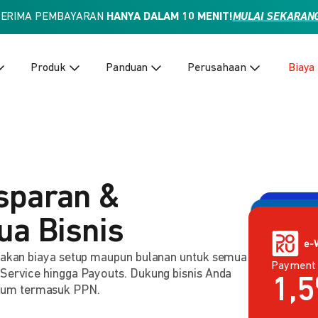
TERIMA PEMBAYARAN
HANYA DALAM 10 MENIT!
MULAI SEKARAN
Produk
Panduan
Perusahaan
Biaya
sparan &
ua Bisnis
enakan biaya setup maupun bulanan untuk semua
Payment
Payment 
2,
 Service hingga Payouts. Dukung bisnis Anda
Rp
lum termasuk PPN.