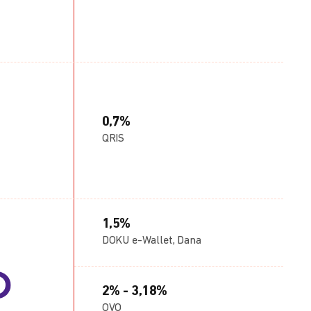
0,7%
QRIS
1,5%
DOKU e-Wallet, Dana
2% - 3,18%
OVO