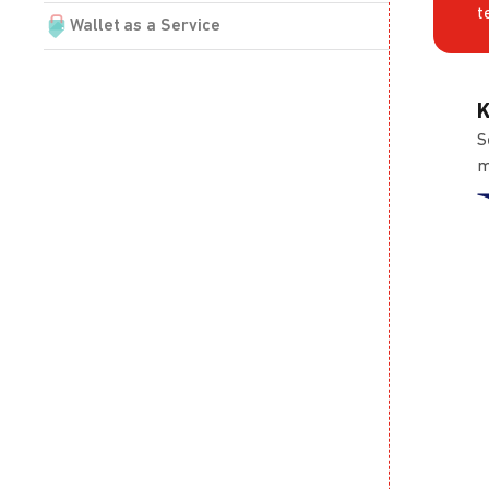
t
Wallet as a Service
K
S
m