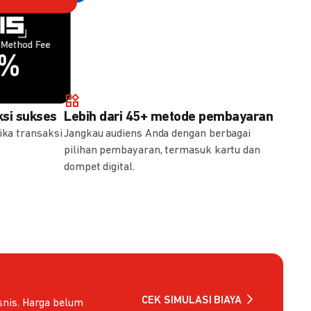
Method Fee
Method Fee
5%
7%
si sukses
Lebih dari 45+ metode pembayaran
ika transaksi
Jangkau audiens Anda dengan berbagai
pilihan pembayaran, termasuk kartu dan
dompet digital.
CEK SIMULASI BIAYA
nis. Harga belum