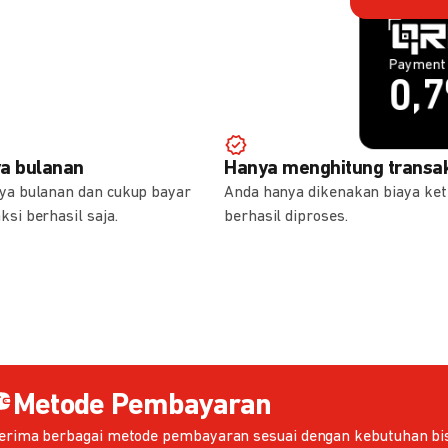
Payment 
Payment 
1,
0,
ya bulanan
Hanya menghitung transak
aya bulanan dan cukup bayar
Anda hanya dikenakan biaya ket
ksi berhasil saja.
berhasil diproses.
Metode Pembayaran
erima berbagai metode pembayaran sesuai dengan kebutuhan bis