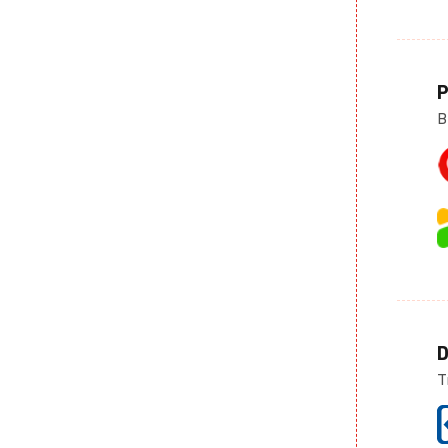
P
B
D
T