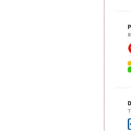
P
B
D
T