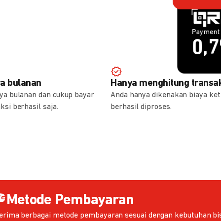
Payment 
Payment 
1,
0,
ya bulanan
Hanya menghitung transak
aya bulanan dan cukup bayar
Anda hanya dikenakan biaya ket
ksi berhasil saja.
berhasil diproses.
Metode Pembayaran
erima berbagai metode pembayaran sesuai dengan kebutuhan bis