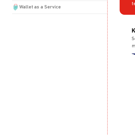
t
Wallet as a Service
K
S
m