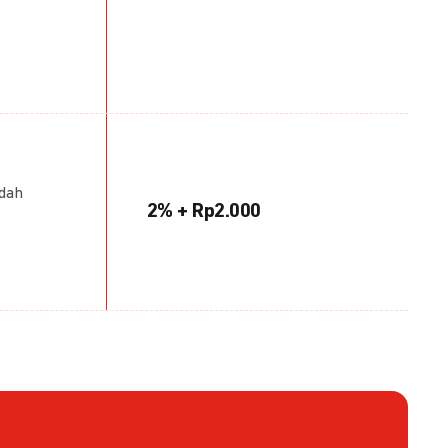
udah
2% + Rp2.000