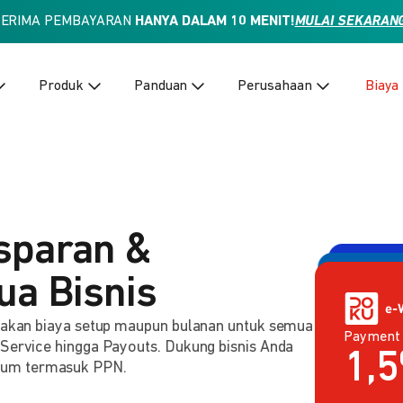
TERIMA PEMBAYARAN
HANYA DALAM 10 MENIT!
MULAI SEKARAN
Produk
Panduan
Perusahaan
Biaya
sparan &
ua Bisnis
enakan biaya setup maupun bulanan untuk semua
Payment
Payment 
2,
 Service hingga Payouts. Dukung bisnis Anda
Rp
lum termasuk PPN.