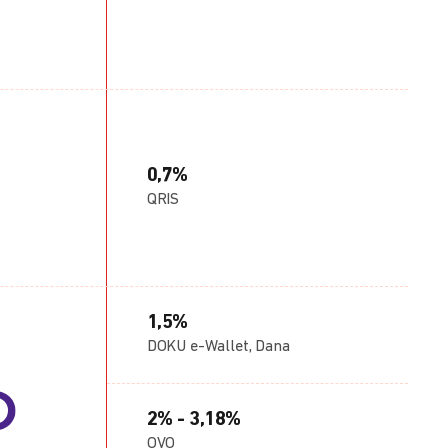
0,7%
QRIS
1,5%
DOKU e-Wallet, Dana
2% - 3,18%
OVO