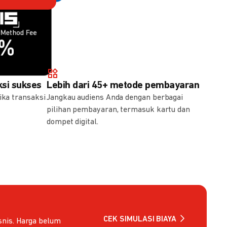
Method Fee
Method Fee
5%
7%
si sukses
Lebih dari 45+ metode pembayaran
ika transaksi
Jangkau audiens Anda dengan berbagai
pilihan pembayaran, termasuk kartu dan
dompet digital.
CEK SIMULASI BIAYA
nis. Harga belum