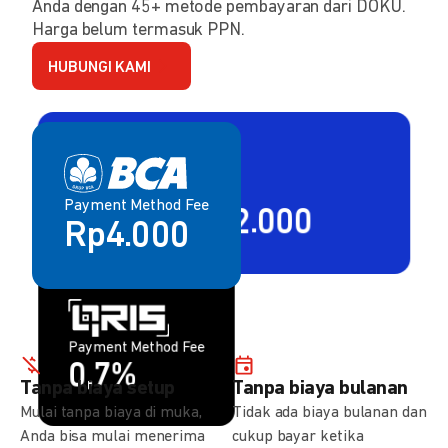
Anda dengan 45+ metode pembayaran dari DOKU.
Harga belum termasuk PPN.
HUBUNGI KAMI
Payment Method Fee
Payment Method Fee
2,80% + Rp2.000
Rp4.000
Payment Method Fee
Payment Method Fee
1,5%
0,7%
Tanpa biaya setup
Tanpa biaya bulanan
Mulai tanpa biaya di muka,
Tidak ada biaya bulanan dan
Anda bisa mulai menerima
cukup bayar ketika