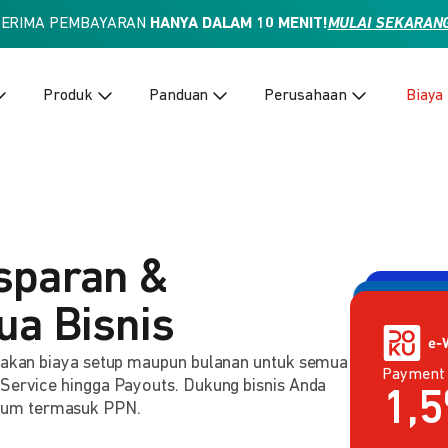
TERIMA PEMBAYARAN
HANYA DALAM 10 MENIT!
MULAI SEKARAN
Produk
Panduan
Perusahaan
Biaya
sparan &
ua Bisnis
enakan biaya setup maupun bulanan untuk semua
Payment
Payment 
2,
 Service hingga Payouts. Dukung bisnis Anda
Rp
lum termasuk PPN.