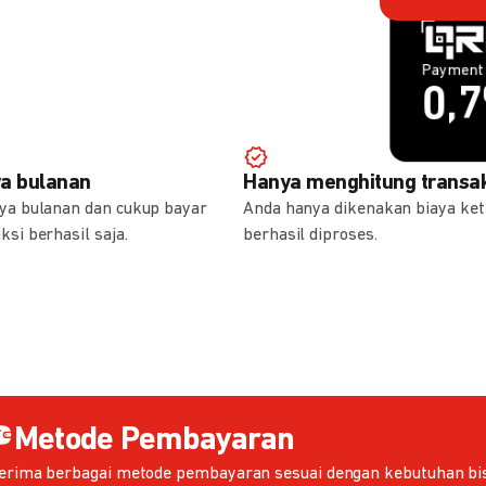
Payment 
Payment 
1,
0,
ya bulanan
Hanya menghitung transak
aya bulanan dan cukup bayar
Anda hanya dikenakan biaya ket
ksi berhasil saja.
berhasil diproses.
Metode Pembayaran
erima berbagai metode pembayaran sesuai dengan kebutuhan bis