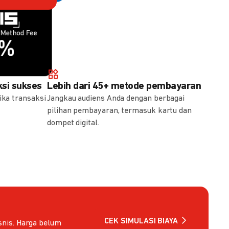
Method Fee
Method Fee
5%
7%
si sukses
Lebih dari 45+ metode pembayaran
ika transaksi
Jangkau audiens Anda dengan berbagai
pilihan pembayaran, termasuk kartu dan
dompet digital.
CEK SIMULASI BIAYA
nis. Harga belum