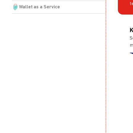
t
Wallet as a Service
K
S
m