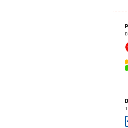
P
B
D
T