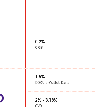
0,7%
QRIS
1,5%
DOKU e-Wallet, Dana
2% - 3,18%
OVO