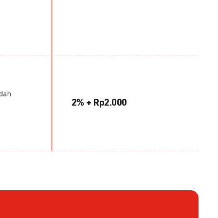
udah
2% + Rp2.000