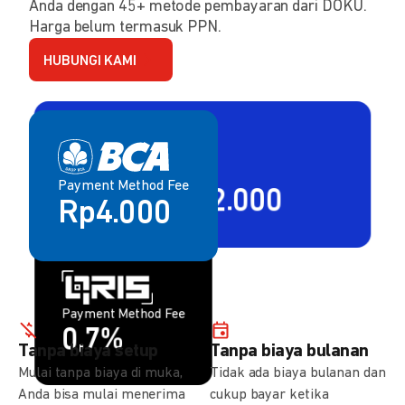
Anda dengan 45+ metode pembayaran dari DOKU.
Harga belum termasuk PPN.
HUBUNGI KAMI
Payment Method Fee
Payment Method Fee
2,80% + Rp2.000
Rp4.000
Payment Method Fee
Payment Method Fee
1,5%
0,7%
Tanpa biaya setup
Tanpa biaya bulanan
Mulai tanpa biaya di muka,
Tidak ada biaya bulanan dan
Anda bisa mulai menerima
cukup bayar ketika