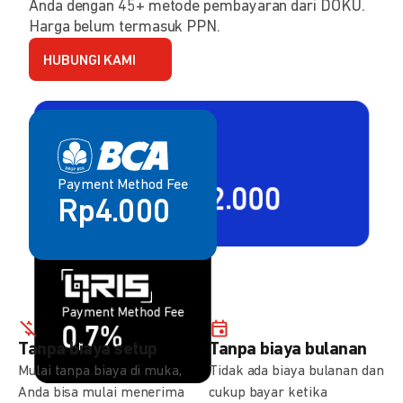
Anda dengan 45+ metode pembayaran dari DOKU.
Harga belum termasuk PPN.
HUBUNGI KAMI
Payment Method Fee
Payment Method Fee
2,80% + Rp2.000
Rp4.000
Payment Method Fee
Payment Method Fee
1,5%
0,7%
Tanpa biaya setup
Tanpa biaya bulanan
Mulai tanpa biaya di muka,
Tidak ada biaya bulanan dan
Anda bisa mulai menerima
cukup bayar ketika