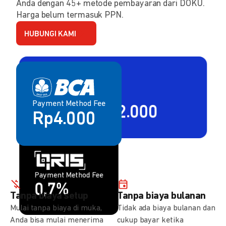
Anda dengan 45+ metode pembayaran dari DOKU.
Harga belum termasuk PPN.
HUBUNGI KAMI
Payment Method Fee
Payment Method Fee
2,80% + Rp2.000
Rp4.000
Payment Method Fee
Payment Method Fee
1,5%
0,7%
Tanpa biaya setup
Tanpa biaya bulanan
Mulai tanpa biaya di muka,
Tidak ada biaya bulanan dan
Anda bisa mulai menerima
cukup bayar ketika