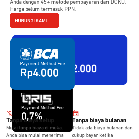
Anda dengan 45+ metode pembayaran dari DOKU.
Harga belum termasuk PPN.
HUBUNGI KAMI
Payment Method Fee
Payment Method Fee
2,80% + Rp2.000
Rp4.000
Payment Method Fee
Payment Method Fee
1,5%
0,7%
Tanpa biaya setup
Tanpa biaya bulanan
Mulai tanpa biaya di muka,
Tidak ada biaya bulanan dan
Anda bisa mulai menerima
cukup bayar ketika