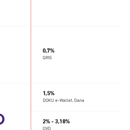
0,7%
QRIS
1,5%
DOKU e-Wallet, Dana
2% - 3,18%
OVO