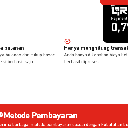
Payment 
Payment 
1,
0,
ya bulanan
Hanya menghitung transak
aya bulanan dan cukup bayar
Anda hanya dikenakan biaya ket
ksi berhasil saja.
berhasil diproses.
Metode Pembayaran
erima berbagai metode pembayaran sesuai dengan kebutuhan bis