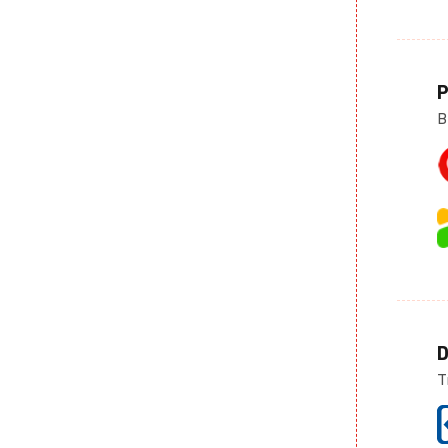
P
B
D
T