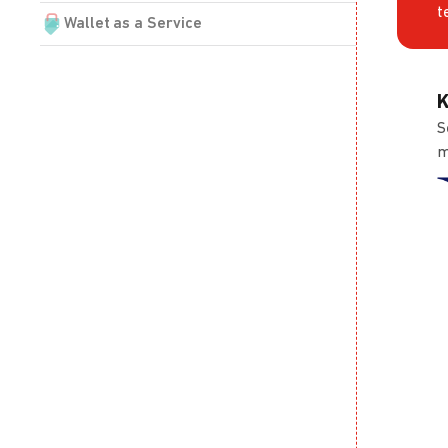
t
Wallet as a Service
K
S
m