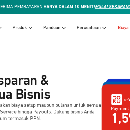
TERIMA PEMBAYARAN
HANYA DALAM 10 MENIT!
MULAI SEKARAN
Produk
Panduan
Perusahaan
Biaya
sparan &
ua Bisnis
enakan biaya setup maupun bulanan untuk semua
Payment
Payment 
2,
 Service hingga Payouts. Dukung bisnis Anda
Rp
lum termasuk PPN.