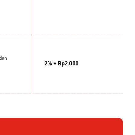
udah
2% + Rp2.000