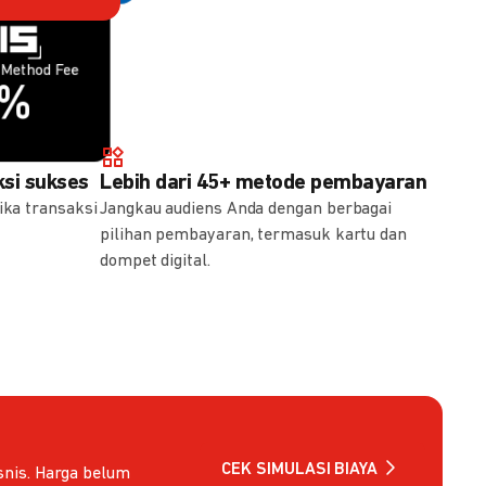
Method Fee
Method Fee
5%
7%
si sukses
Lebih dari 45+ metode pembayaran
ika transaksi
Jangkau audiens Anda dengan berbagai
pilihan pembayaran, termasuk kartu dan
dompet digital.
CEK SIMULASI BIAYA
nis. Harga belum