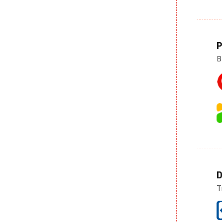
P
B
D
T