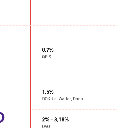
0,7%
QRIS
1,5%
DOKU e-Wallet, Dana
2% - 3,18%
OVO