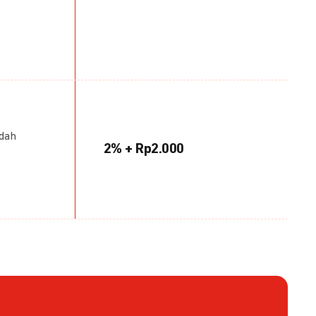
udah
2% + Rp2.000