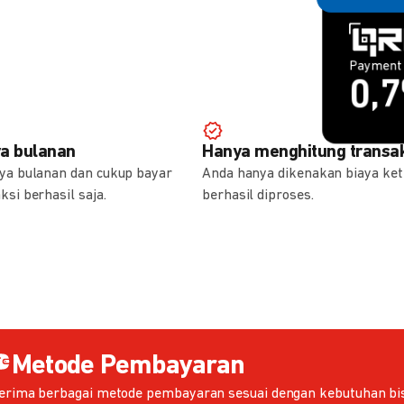
Payment 
Payment 
1,
0,
ya bulanan
Hanya menghitung transak
aya bulanan dan cukup bayar
Anda hanya dikenakan biaya ket
ksi berhasil saja.
berhasil diproses.
Metode Pembayaran
erima berbagai metode pembayaran sesuai dengan kebutuhan bis