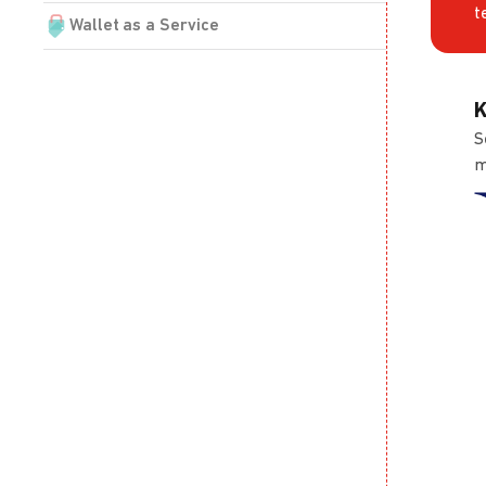
t
Wallet as a Service
K
S
m