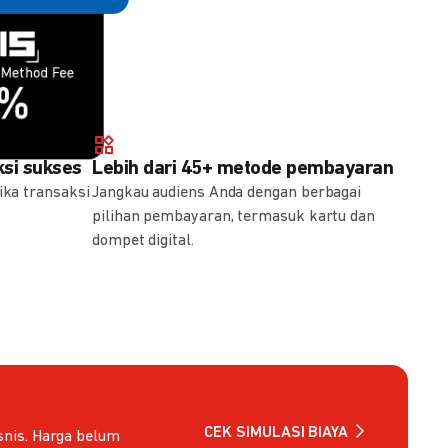
Method Fee
Method Fee
5%
7%
si sukses
Lebih dari 45+ metode pembayaran
ika transaksi
Jangkau audiens Anda dengan berbagai
pilihan pembayaran, termasuk kartu dan
dompet digital.
CEK SIMULASI BIAYA
nis. Harga belum