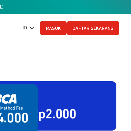
G!
ID (Bahasa Indonesia)
MASUK
DAFTAR SEKARANG
 Method Fee
Method Fee
80% + Rp2.000
4.000