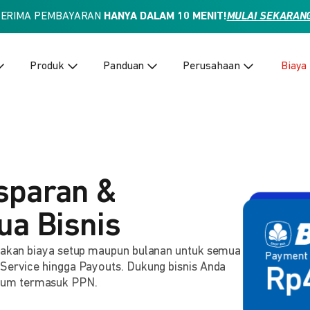
TERIMA PEMBAYARAN
HANYA DALAM 10 MENIT!
MULAI SEKARAN
Produk
Panduan
Perusahaan
Biaya
sparan &
ua Bisnis
enakan biaya setup maupun bulanan untuk semua
Payment
Payment 
2,
 Service hingga Payouts. Dukung bisnis Anda
Rp
lum termasuk PPN.