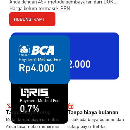
Anda dengan 45+ metode pembayaran dari DOKU.
Harga belum termasuk PPN.
HUBUNGI KAMI
Payment Method Fee
Payment Method Fee
2,80% + Rp2.000
Rp4.000
Payment Method Fee
Payment Method Fee
1,5%
0,7%
Tanpa biaya setup
Tanpa biaya bulanan
Mulai tanpa biaya di muka,
Tidak ada biaya bulanan dan
Anda bisa mulai menerima
cukup bayar ketika