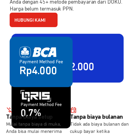
Anda dengan 45+ metode pembayaran dari DOKU.
Harga belum termasuk PPN.
HUBUNGI KAMI
Payment Method Fee
Payment Method Fee
2,80% + Rp2.000
Rp4.000
Payment Method Fee
Payment Method Fee
1,5%
0,7%
Tanpa biaya setup
Tanpa biaya bulanan
Mulai tanpa biaya di muka,
Tidak ada biaya bulanan dan
Anda bisa mulai menerima
cukup bayar ketika