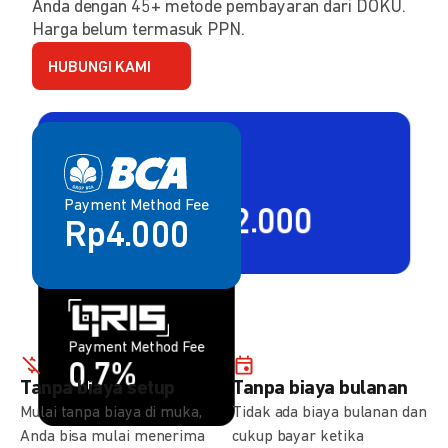
Anda dengan 45+ metode pembayaran dari DOKU.
Harga belum termasuk PPN.
HUBUNGI KAMI
Payment Method Fee
Payment Method Fee
2,80% + Rp2.000
Rp4.000
Payment Method Fee
Payment Method Fee
1,5%
0,7%
Tanpa biaya setup
Tanpa biaya bulanan
Mulai tanpa biaya di muka,
Tidak ada biaya bulanan dan
Anda bisa mulai menerima
cukup bayar ketika