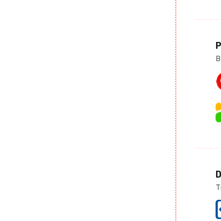
P
B
D
T