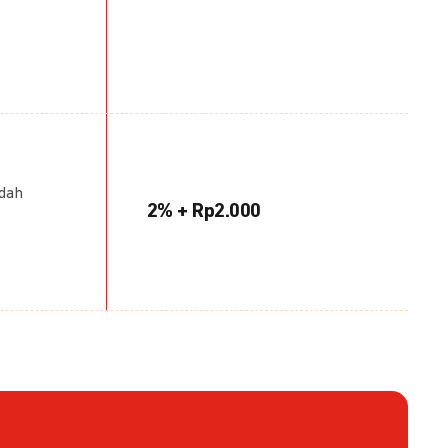
udah
2% + Rp2.000