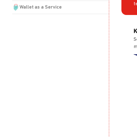
t
Wallet as a Service
K
S
m