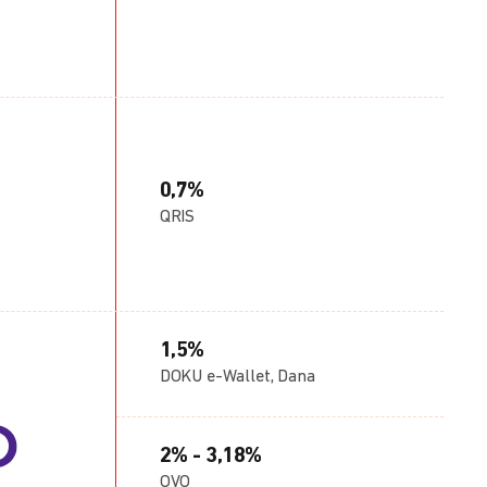
0,7%
QRIS
1,5%
DOKU e-Wallet, Dana
2% - 3,18%
OVO