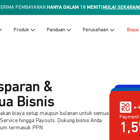
TERIMA PEMBAYARAN
HANYA DALAM 10 MENIT!
MULAI SEKARAN
Produk
Panduan
Perusahaan
Biaya
sparan &
ua Bisnis
enakan biaya setup maupun bulanan untuk semua
Payment
Payment 
2,
 Service hingga Payouts. Dukung bisnis Anda
Rp
lum termasuk PPN.