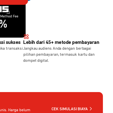
Method Fee
Method Fee
5%
7%
si sukses
Lebih dari 45+ metode pembayaran
ika transaksi
Jangkau audiens Anda dengan berbagai
pilihan pembayaran, termasuk kartu dan
dompet digital.
CEK SIMULASI BIAYA
nis. Harga belum