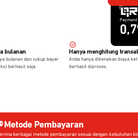
Payment 
Payment 
1,
0,
ya bulanan
Hanya menghitung transak
aya bulanan dan cukup bayar
Anda hanya dikenakan biaya ket
ksi berhasil saja.
berhasil diproses.
Metode Pembayaran
erima berbagai metode pembayaran sesuai dengan kebutuhan bis