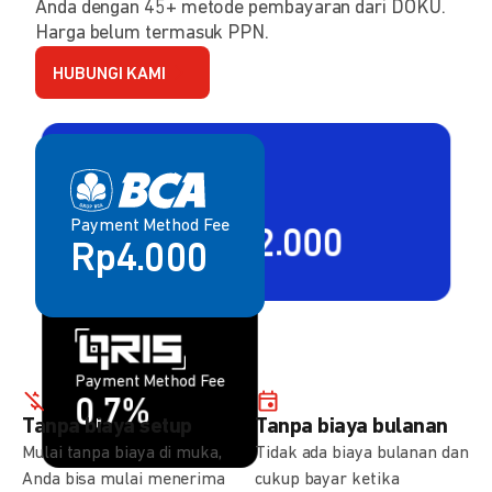
Anda dengan 45+ metode pembayaran dari DOKU.
Harga belum termasuk PPN.
HUBUNGI KAMI
Payment Method Fee
Payment Method Fee
2,80% + Rp2.000
Rp4.000
Payment Method Fee
Payment Method Fee
1,5%
0,7%
Tanpa biaya setup
Tanpa biaya bulanan
Mulai tanpa biaya di muka,
Tidak ada biaya bulanan dan
Anda bisa mulai menerima
cukup bayar ketika