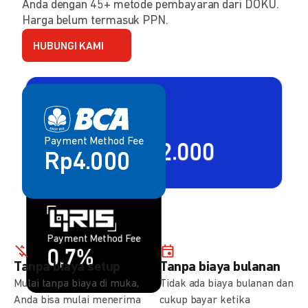
Anda dengan 45+ metode pembayaran dari DOKU.
Harga belum termasuk PPN.
HUBUNGI KAMI
Payment Method Fee
Payment Method Fee
2,80% + Rp2.000
Rp4.000
Payment Method Fee
Payment Method Fee
1,5%
0,7%
Tanpa biaya setup
Tanpa biaya bulanan
Mulai tanpa biaya di muka,
Tidak ada biaya bulanan dan
Anda bisa mulai menerima
cukup bayar ketika