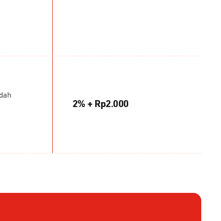
udah
2% + Rp2.000