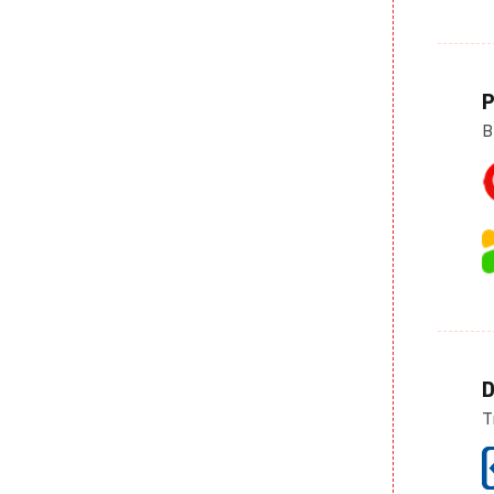
P
B
D
T