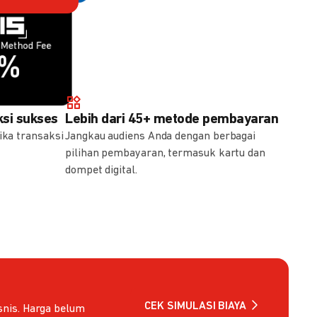
Method Fee
Method Fee
5%
7%
si sukses
Lebih dari 45+ metode pembayaran
ika transaksi
Jangkau audiens Anda dengan berbagai
pilihan pembayaran, termasuk kartu dan
dompet digital.
CEK SIMULASI BIAYA
nis. Harga belum