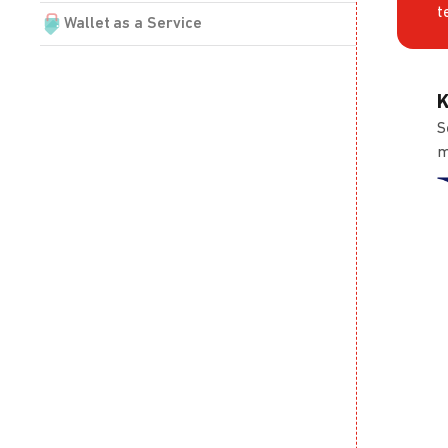
t
Wallet as a Service
K
S
m