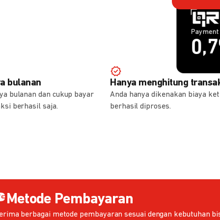
Payment 
Payment 
1,
0,
ya bulanan
Hanya menghitung transak
aya bulanan dan cukup bayar
Anda hanya dikenakan biaya ket
ksi berhasil saja.
berhasil diproses.
Metode Pembayaran
erima berbagai metode pembayaran sesuai dengan kebutuhan bis