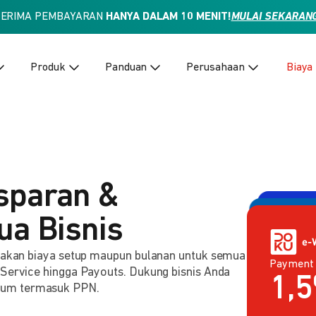
TERIMA PEMBAYARAN
HANYA DALAM 10 MENIT!
MULAI SEKARAN
Produk
Panduan
Perusahaan
Biaya
sparan &
ua Bisnis
enakan biaya setup maupun bulanan untuk semua
Payment
Payment 
2,
 Service hingga Payouts. Dukung bisnis Anda
Rp
lum termasuk PPN.