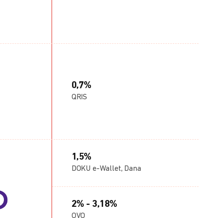
0,7%
QRIS
1,5%
DOKU e-Wallet, Dana
2% - 3,18%
OVO