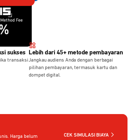
Method Fee
Method Fee
5%
7%
si sukses
Lebih dari 45+ metode pembayaran
ika transaksi
Jangkau audiens Anda dengan berbagai
pilihan pembayaran, termasuk kartu dan
dompet digital.
CEK SIMULASI BIAYA
nis. Harga belum