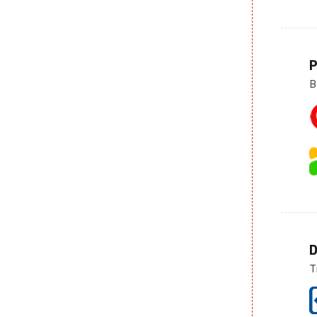
P
B
D
T