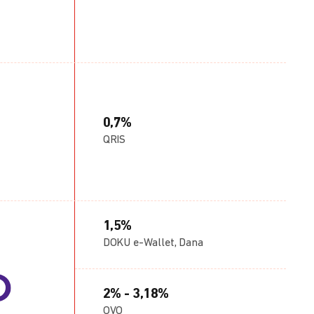
0,7%
QRIS
1,5%
DOKU e-Wallet, Dana
2% - 3,18%
OVO