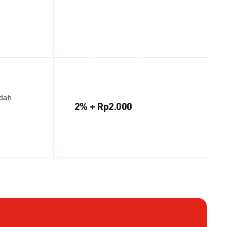
udah
2% + Rp2.000