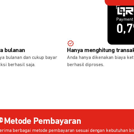
Payment 
Payment 
1,
0,
ya bulanan
Hanya menghitung transak
aya bulanan dan cukup bayar
Anda hanya dikenakan biaya ket
ksi berhasil saja.
berhasil diproses.
Metode Pembayaran
erima berbagai metode pembayaran sesuai dengan kebutuhan bis