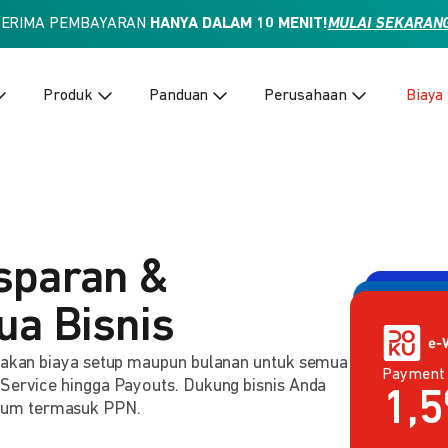
TERIMA PEMBAYARAN
HANYA DALAM 10 MENIT!
MULAI SEKARAN
Produk
Panduan
Perusahaan
Biaya
sparan &
ua Bisnis
Payment
enakan biaya setup maupun bulanan untuk semua
Payment 
2,
Rp
 Service hingga Payouts. Dukung bisnis Anda
lum termasuk PPN.