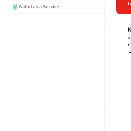
t
Wallet as a Service
K
S
m