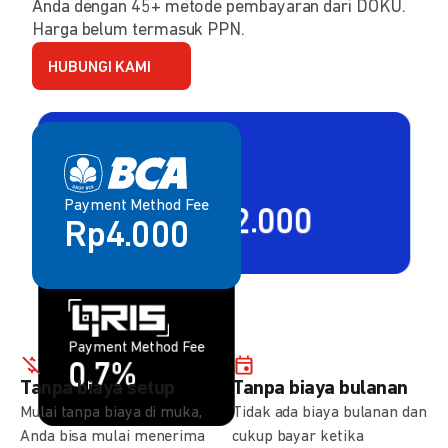
Anda dengan 45+ metode pembayaran dari DOKU.
Harga belum termasuk PPN.
HUBUNGI KAMI
Payment Method Fee
Payment Method Fee
2,80% + Rp2.000
Rp4.000
Payment Method Fee
Payment Method Fee
1,5%
0,7%
Tanpa biaya setup
Tanpa biaya bulanan
Mulai tanpa biaya di muka,
Tidak ada biaya bulanan dan
Anda bisa mulai menerima
cukup bayar ketika