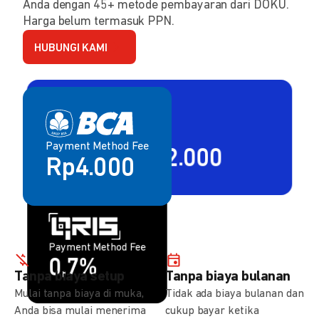
Anda dengan 45+ metode pembayaran dari DOKU.
Harga belum termasuk PPN.
HUBUNGI KAMI
Payment Method Fee
Payment Method Fee
2,80% + Rp2.000
Rp4.000
Payment Method Fee
Payment Method Fee
1,5%
0,7%
Tanpa biaya setup
Tanpa biaya bulanan
Mulai tanpa biaya di muka,
Tidak ada biaya bulanan dan
Anda bisa mulai menerima
cukup bayar ketika