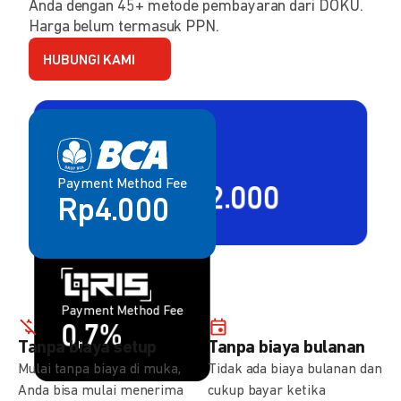
Anda dengan 45+ metode pembayaran dari DOKU.
Harga belum termasuk PPN.
HUBUNGI KAMI
Payment Method Fee
Payment Method Fee
2,80% + Rp2.000
Rp4.000
Payment Method Fee
Payment Method Fee
1,5%
0,7%
Tanpa biaya setup
Tanpa biaya bulanan
Mulai tanpa biaya di muka,
Tidak ada biaya bulanan dan
Anda bisa mulai menerima
cukup bayar ketika