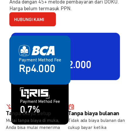
Anda dengan 45+ metode pembayaran dari DOKU.
Harga belum termasuk PPN.
HUBUNGI KAMI
Payment Method Fee
Payment Method Fee
2,80% + Rp2.000
Rp4.000
Payment Method Fee
Payment Method Fee
1,5%
0,7%
Tanpa biaya setup
Tanpa biaya bulanan
Mulai tanpa biaya di muka,
Tidak ada biaya bulanan dan
Anda bisa mulai menerima
cukup bayar ketika