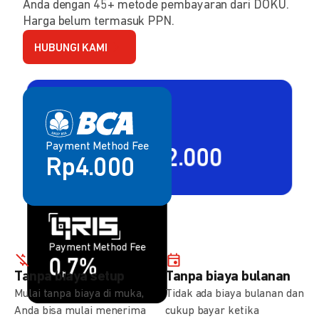
Anda dengan 45+ metode pembayaran dari DOKU.
Harga belum termasuk PPN.
HUBUNGI KAMI
Payment Method Fee
Payment Method Fee
2,80% + Rp2.000
Rp4.000
Payment Method Fee
Payment Method Fee
1,5%
0,7%
Tanpa biaya setup
Tanpa biaya bulanan
Mulai tanpa biaya di muka,
Tidak ada biaya bulanan dan
Anda bisa mulai menerima
cukup bayar ketika