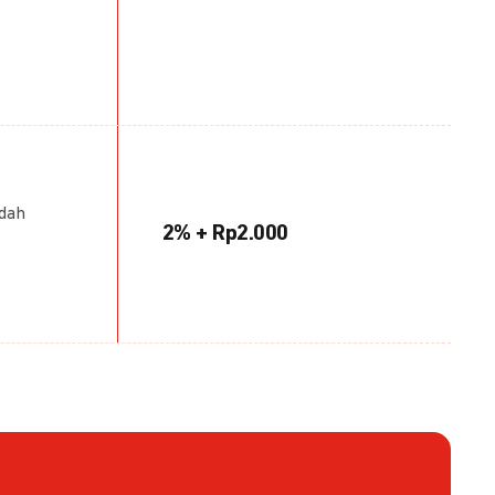
udah
2% + Rp2.000