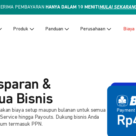
TERIMA PEMBAYARAN
HANYA DALAM 10 MENIT!
MULAI SEKARAN
Produk
Panduan
Perusahaan
Biaya
sparan &
ua Bisnis
enakan biaya setup maupun bulanan untuk semua
Payment
Payment 
2,
 Service hingga Payouts. Dukung bisnis Anda
Rp
lum termasuk PPN.