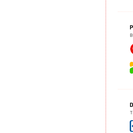
P
B
D
T