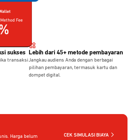
Method Fee
Method Fee
5%
7%
si sukses
Lebih dari 45+ metode pembayaran
ika transaksi
Jangkau audiens Anda dengan berbagai
pilihan pembayaran, termasuk kartu dan
dompet digital.
CEK SIMULASI BIAYA
nis. Harga belum