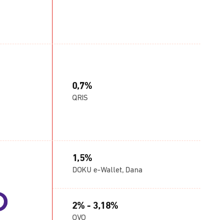
0,7%
QRIS
1,5%
DOKU e-Wallet, Dana
2% - 3,18%
OVO