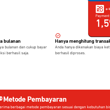
Payment 
Payment 
1,
0,
ya bulanan
Hanya menghitung transak
aya bulanan dan cukup bayar
Anda hanya dikenakan biaya ket
ksi berhasil saja.
berhasil diproses.
Metode Pembayaran
erima berbagai metode pembayaran sesuai dengan kebutuhan bis