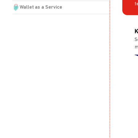
t
Wallet as a Service
K
S
m