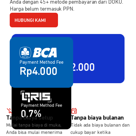
Anda dengan 45+ metode pembayaran dari DOKU.
Harga belum termasuk PPN.
HUBUNGI KAMI
Payment Method Fee
Payment Method Fee
2,80% + Rp2.000
Rp4.000
Payment Method Fee
Payment Method Fee
1,5%
0,7%
Tanpa biaya setup
Tanpa biaya bulanan
Mulai tanpa biaya di muka,
Tidak ada biaya bulanan dan
Anda bisa mulai menerima
cukup bayar ketika