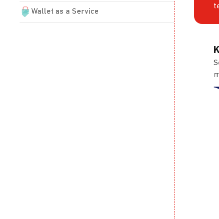
t
Wallet as a Service
K
S
m