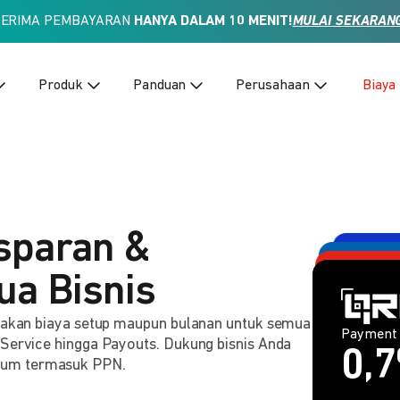
TERIMA PEMBAYARAN
HANYA DALAM 10 MENIT!
MULAI SEKARAN
Produk
Panduan
Perusahaan
Biaya
sparan &
ua Bisnis
Paymen
Payment 
2,
enakan biaya setup maupun bulanan untuk semua
Payment 
Rp
Payment 
1,
 Service hingga Payouts. Dukung bisnis Anda
0,
lum termasuk PPN.