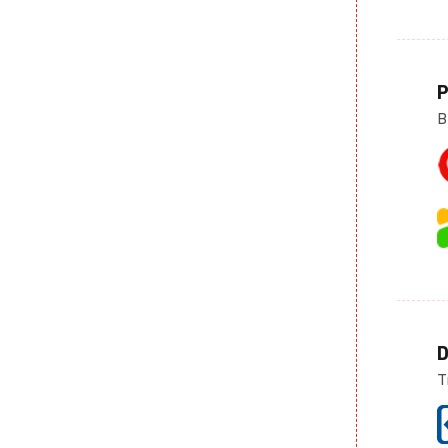
P
B
D
T