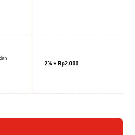
udah
2% + Rp2.000