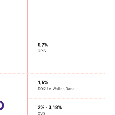
0,7%
QRIS
1,5%
DOKU e-Wallet, Dana
2% - 3,18%
OVO