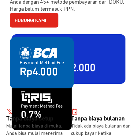
Anda dengan 45+ metode pembayaran dari DOKU.
Harga belum termasuk PPN.
HUBUNGI KAMI
Payment Method Fee
Payment Method Fee
2,80% + Rp2.000
Rp4.000
Payment Method Fee
Payment Method Fee
1,5%
0,7%
Tanpa biaya setup
Tanpa biaya bulanan
Mulai tanpa biaya di muka,
Tidak ada biaya bulanan dan
Anda bisa mulai menerima
cukup bayar ketika