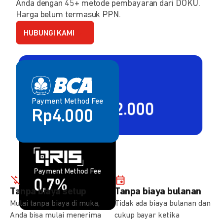
Anda dengan 45+ metode pembayaran dari DOKU.
Harga belum termasuk PPN.
HUBUNGI KAMI
Payment Method Fee
Payment Method Fee
2,80% + Rp2.000
Rp4.000
Payment Method Fee
Payment Method Fee
1,5%
0,7%
Tanpa biaya setup
Tanpa biaya bulanan
Mulai tanpa biaya di muka,
Tidak ada biaya bulanan dan
Anda bisa mulai menerima
cukup bayar ketika