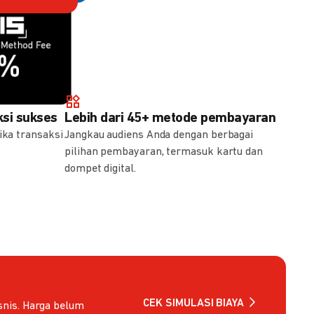
Method Fee
Method Fee
5%
7%
si sukses
Lebih dari 45+ metode pembayaran
ika transaksi
Jangkau audiens Anda dengan berbagai
pilihan pembayaran, termasuk kartu dan
dompet digital.
CEK SIMULASI BIAYA
nis. Harga belum