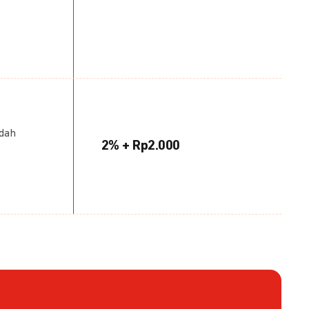
udah
2% + Rp2.000