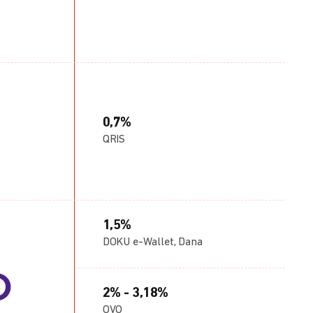
0,7%
QRIS
1,5%
DOKU e-Wallet, Dana
2% - 3,18%
OVO