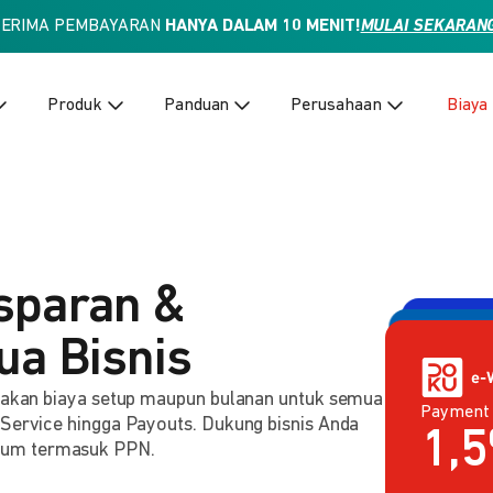
TERIMA PEMBAYARAN
HANYA DALAM 10 MENIT!
MULAI SEKARAN
Produk
Panduan
Perusahaan
Biaya
sparan &
ua Bisnis
enakan biaya setup maupun bulanan untuk semua
Payment
Payment 
2,
 Service hingga Payouts. Dukung bisnis Anda
Rp
lum termasuk PPN.