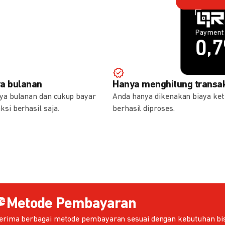
Payment 
Payment 
1,
0,
ya bulanan
Hanya menghitung transak
aya bulanan dan cukup bayar
Anda hanya dikenakan biaya ket
ksi berhasil saja.
berhasil diproses.
Metode Pembayaran
erima berbagai metode pembayaran sesuai dengan kebutuhan bis