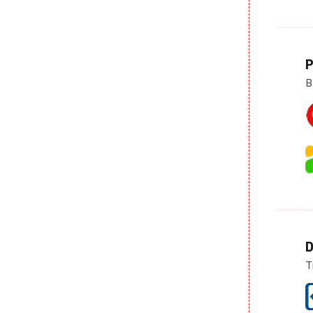
P
B
D
T