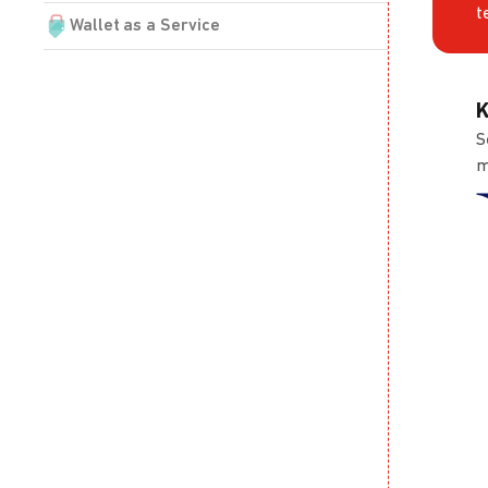
t
Wallet as a Service
K
S
m