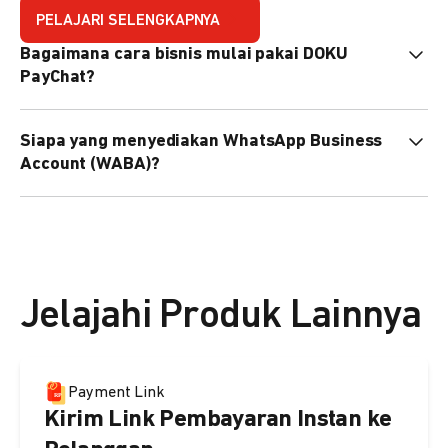
PELAJARI SELENGKAPNYA
Bagaimana cara bisnis mulai pakai DOKU
PayChat?
Mudah sekali. Tinggal daftar atau hubungi sales@doku.com
Siapa yang menyediakan WhatsApp Business
nanti tim kami bantu setup. Bisa juga pakai nomor
Account (WABA)?
WhatsApp bisnis yang sudah dimiliki sendiri, atau dari
DOKU yang buatkan WhatsApp Bisnis terverifikasi juga
Secara default, WABA disediakan oleh DOKU, atau Anda
bisa.
dapat menggunakan WABA terverifikasi milik Anda
sendiri.
Jelajahi Produk Lainnya
Payment Link
Kirim Link Pembayaran Instan ke