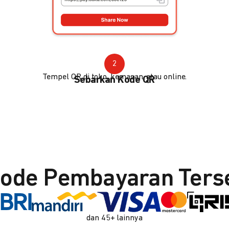
2
Tempel QR di toko, kemasan, atau online.
Sebarkan Kode QR
ode Pembayaran Ters
dan 45+ lainnya