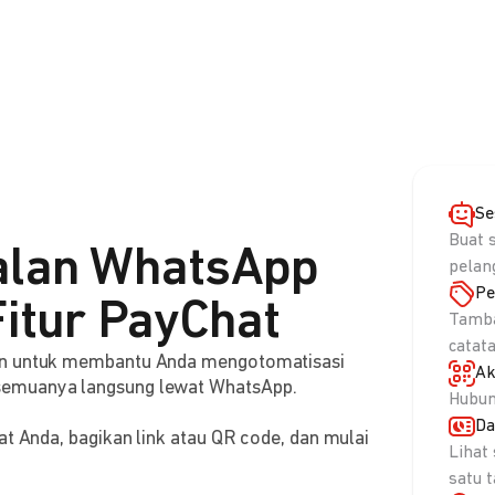
Se
Buat 
alan WhatsApp
pelan
Pe
itur PayChat
Tamba
catat
aan untuk membantu Anda mengotomatisasi
Ak
semuanya langsung lewat WhatsApp.
Hubun
Da
at Anda, bagikan link atau QR code, dan mulai
Lihat
satu 