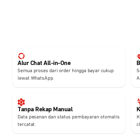
Alur Chat All-in-One
B
Semua proses dari order hingga bayar cukup
S
lewat WhatsApp.
A
Tanpa Rekap Manual
K
Data pesanan dan status pembayaran otomatis
K
tercatat.
c