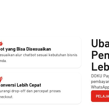
Uba
ot yang Bisa Disesuaikan
Pem
esuaikan alur chatbot sesuai kebutuhan bisnis
nda.
Leb
DOKU Pay
pembayara
onversi Lebih Cepat
WhatsApp
urangi drop-off dan percepat proses
PELAJA
heckout.