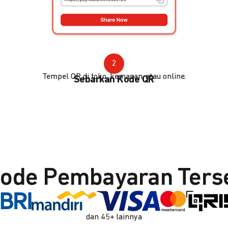
2
Tempel QR di toko, kemasan, atau online.
Sebarkan Kode QR
ode Pembayaran Ters
dan 45+ lainnya