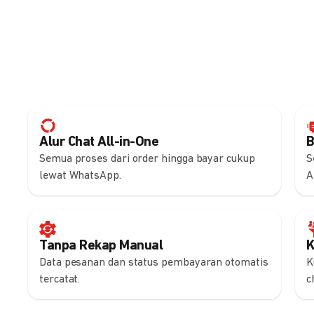
Alur Chat All-in-One
B
Semua proses dari order hingga bayar cukup
S
lewat WhatsApp.
A
Tanpa Rekap Manual
K
Data pesanan dan status pembayaran otomatis
K
tercatat.
c