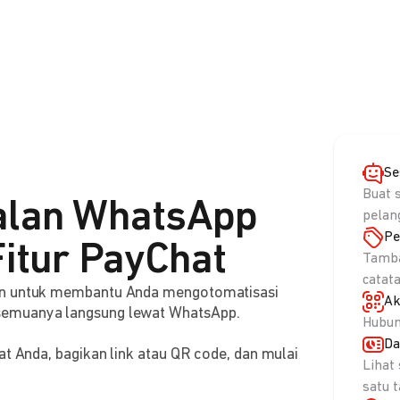
Se
Buat 
alan WhatsApp
pelan
Pe
itur PayChat
Tamba
catat
aan untuk membantu Anda mengotomatisasi
Ak
semuanya langsung lewat WhatsApp.
Hubun
Da
at Anda, bagikan link atau QR code, dan mulai
Lihat
satu 