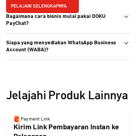
PELAJARI SELENGKAPNYA
Bagaimana cara bisnis mulai pakai DOKU
PayChat?
Mudah sekali. Tinggal daftar atau hubungi sales@doku.com
Siapa yang menyediakan WhatsApp Business
nanti tim kami bantu setup. Bisa juga pakai nomor
Account (WABA)?
WhatsApp bisnis yang sudah dimiliki sendiri, atau dari
DOKU yang buatkan WhatsApp Bisnis terverifikasi juga
Secara default, WABA disediakan oleh DOKU, atau Anda
bisa.
dapat menggunakan WABA terverifikasi milik Anda
sendiri.
Jelajahi Produk Lainnya
Payment Link
Kirim Link Pembayaran Instan ke