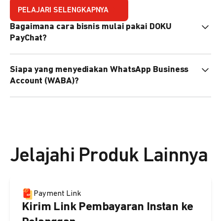
PELAJARI SELENGKAPNYA
Bagaimana cara bisnis mulai pakai DOKU
PayChat?
Mudah sekali. Tinggal daftar atau hubungi sales@doku.com
Siapa yang menyediakan WhatsApp Business
nanti tim kami bantu setup. Bisa juga pakai nomor
Account (WABA)?
WhatsApp bisnis yang sudah dimiliki sendiri, atau dari
DOKU yang buatkan WhatsApp Bisnis terverifikasi juga
Secara default, WABA disediakan oleh DOKU, atau Anda
bisa.
dapat menggunakan WABA terverifikasi milik Anda
sendiri.
Jelajahi Produk Lainnya
Payment Link
Kirim Link Pembayaran Instan ke