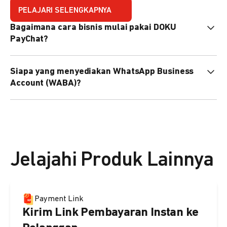
PELAJARI SELENGKAPNYA
Bagaimana cara bisnis mulai pakai DOKU
PayChat?
Mudah sekali. Tinggal daftar atau hubungi sales@doku.com
Siapa yang menyediakan WhatsApp Business
nanti tim kami bantu setup. Bisa juga pakai nomor
Account (WABA)?
WhatsApp bisnis yang sudah dimiliki sendiri, atau dari
DOKU yang buatkan WhatsApp Bisnis terverifikasi juga
Secara default, WABA disediakan oleh DOKU, atau Anda
bisa.
dapat menggunakan WABA terverifikasi milik Anda
sendiri.
Jelajahi Produk Lainnya
Payment Link
Kirim Link Pembayaran Instan ke