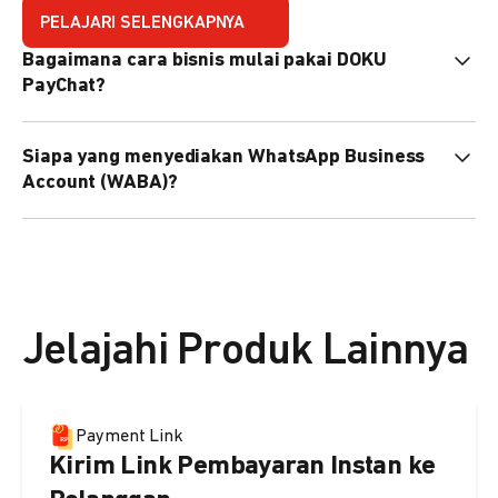
PELAJARI SELENGKAPNYA
Bagaimana cara bisnis mulai pakai DOKU
PayChat?
Mudah sekali. Tinggal daftar atau hubungi sales@doku.com
Siapa yang menyediakan WhatsApp Business
nanti tim kami bantu setup. Bisa juga pakai nomor
Account (WABA)?
WhatsApp bisnis yang sudah dimiliki sendiri, atau dari
DOKU yang buatkan WhatsApp Bisnis terverifikasi juga
Secara default, WABA disediakan oleh DOKU, atau Anda
bisa.
dapat menggunakan WABA terverifikasi milik Anda
sendiri.
Jelajahi Produk Lainnya
Payment Link
Kirim Link Pembayaran Instan ke