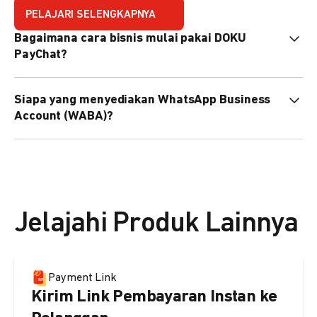
PELAJARI SELENGKAPNYA
Bagaimana cara bisnis mulai pakai DOKU
PayChat?
Mudah sekali. Tinggal daftar atau hubungi sales@doku.com
Siapa yang menyediakan WhatsApp Business
nanti tim kami bantu setup. Bisa juga pakai nomor
Account (WABA)?
WhatsApp bisnis yang sudah dimiliki sendiri, atau dari
DOKU yang buatkan WhatsApp Bisnis terverifikasi juga
Secara default, WABA disediakan oleh DOKU, atau Anda
bisa.
dapat menggunakan WABA terverifikasi milik Anda
sendiri.
Jelajahi Produk Lainnya
Payment Link
Kirim Link Pembayaran Instan ke