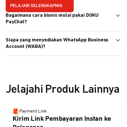
PELAJARI SELENGKAPNYA
Bagaimana cara bisnis mulai pakai DOKU
PayChat?
Mudah sekali. Tinggal daftar atau hubungi sales@doku.com
Siapa yang menyediakan WhatsApp Business
nanti tim kami bantu setup. Bisa juga pakai nomor
Account (WABA)?
WhatsApp bisnis yang sudah dimiliki sendiri, atau dari
DOKU yang buatkan WhatsApp Bisnis terverifikasi juga
Secara default, WABA disediakan oleh DOKU, atau Anda
bisa.
dapat menggunakan WABA terverifikasi milik Anda
sendiri.
Jelajahi Produk Lainnya
Payment Link
Kirim Link Pembayaran Instan ke