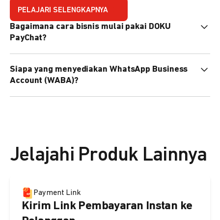
PELAJARI SELENGKAPNYA
Bagaimana cara bisnis mulai pakai DOKU
PayChat?
Mudah sekali. Tinggal daftar atau hubungi sales@doku.com
Siapa yang menyediakan WhatsApp Business
nanti tim kami bantu setup. Bisa juga pakai nomor
Account (WABA)?
WhatsApp bisnis yang sudah dimiliki sendiri, atau dari
DOKU yang buatkan WhatsApp Bisnis terverifikasi juga
Secara default, WABA disediakan oleh DOKU, atau Anda
bisa.
dapat menggunakan WABA terverifikasi milik Anda
sendiri.
Jelajahi Produk Lainnya
Payment Link
Kirim Link Pembayaran Instan ke