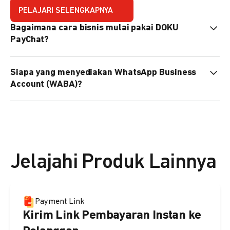
PELAJARI SELENGKAPNYA
Bagaimana cara bisnis mulai pakai DOKU
PayChat?
Mudah sekali. Tinggal daftar atau hubungi sales@doku.com
Siapa yang menyediakan WhatsApp Business
nanti tim kami bantu setup. Bisa juga pakai nomor
Account (WABA)?
WhatsApp bisnis yang sudah dimiliki sendiri, atau dari
DOKU yang buatkan WhatsApp Bisnis terverifikasi juga
Secara default, WABA disediakan oleh DOKU, atau Anda
bisa.
dapat menggunakan WABA terverifikasi milik Anda
sendiri.
Jelajahi Produk Lainnya
Payment Link
Kirim Link Pembayaran Instan ke