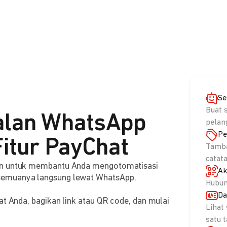
Se
Buat 
alan WhatsApp
pelan
Pe
itur PayChat
Tamba
catat
aan untuk membantu Anda mengotomatisasi
Ak
semuanya langsung lewat WhatsApp.
Hubun
Da
at Anda, bagikan link atau QR code, dan mulai
Lihat
satu 