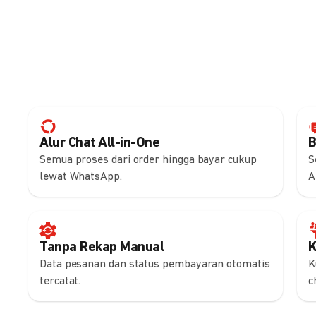
Alur Chat All-in-One
B
Semua proses dari order hingga bayar cukup
S
lewat WhatsApp.
A
Tanpa Rekap Manual
K
Data pesanan dan status pembayaran otomatis
K
tercatat.
c