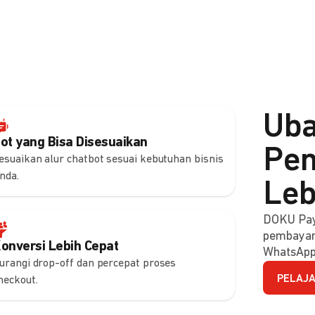
Uba
ot yang Bisa Disesuaikan
Pem
esuaikan alur chatbot sesuai kebutuhan bisnis
nda.
Leb
DOKU Pay
pembayara
onversi Lebih Cepat
WhatsApp
urangi drop-off dan percepat proses
PELAJA
heckout.