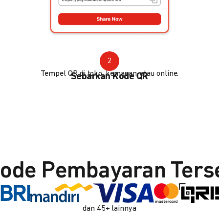
2
Tempel QR di toko, kemasan, atau online.
Sebarkan Kode QR
ode Pembayaran Ters
dan 45+ lainnya